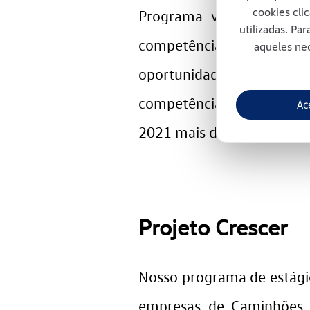
cookies cli
Programa voltado à qual
utilizadas. Pa
competências e habilidad
aqueles nec
oportunidade, por meio
competências técnicas e 
Ac
2021 mais de 70 pessoas c
Projeto Crescer
Nosso programa de estágio
empresas de Caminhões 