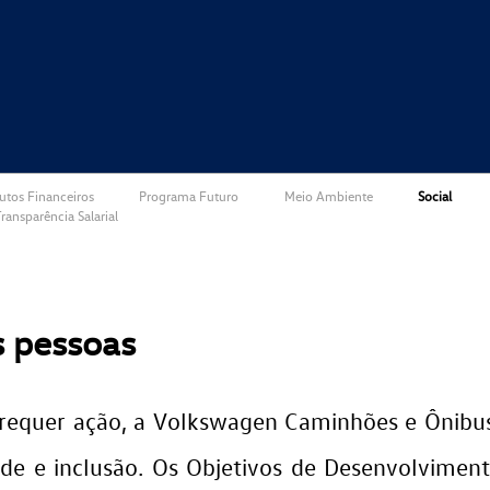
utos Financeiros
Programa Futuro
Meio Ambiente
Social
ransparência Salarial
 pessoas
requer ação, a Volkswagen Caminhões e Ônibus
de e inclusão. Os Objetivos de Desenvolviment