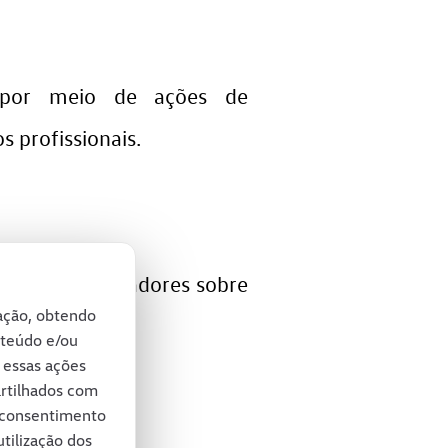
 por meio de ações de
 profissionais.
ia dos colaboradores sobre
gação, obtendo
nteúdo e/ou
e essas ações
artilhados com
u consentimento
tilização dos