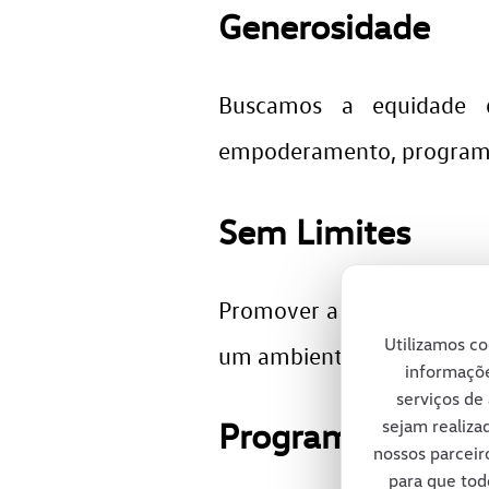
Generosidade
Buscamos a equidade 
empoderamento, programa d
Sem Limites
Promover a valorização de
Utilizamos co
um ambiente de trabalho d
informaçõe
serviços de 
Programa Novos 
sejam realiza
nossos parceir
para que tod