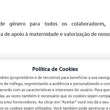
de gênero para todos os colaboradores,
e apoio à maternidade e valorização de nossos
Política de Cookies
 pessoas com deficiência e ampliar a consciênc
okies (proprietários e de terceiros) para beneficiar a sua nave
iverso, com papel ativo dentro da empresa.
s de tráfego, segmentando a audiência e personalizando o co
acordo com as características e interesses do usuário. Para qu
Horizontes
das, as vezes também é necessário que os cookies sejam comp
os e/ou fornecedores. Ao clicar em “Aceitar” você nos dá o se
os os cookies sejam utilizados. Você também pode gerenciar a u