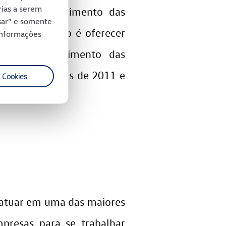
rias a serem
o no desenvolvimento das
usar” e somente
ho. O objetivo é oferecer
 informações
m o desenvolvimento das
Durante os anos de 2011 e
 Cookies
cipar.
m atuar em uma das maiores
resas para se trabalhar