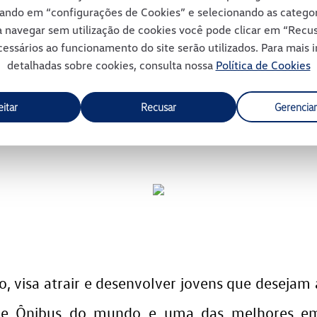
cando em “configurações de Cookies” e selecionando as catego
ificação de pessoas com deficiência, focad
ra navegar sem utilização de cookies você pode clicar em “Rec
es para as oportunidades no mercado de trabal
essários ao funcionamento do site serão utilizados. Para mais
detalhadas sobre cookies, consulta nossa
Política de Cookies
 do aprendizado acadêmico conciliado co
comportamentais de uma carreira profissional. 
eitar
Recusar
Gerenciar
om deficiências tiveram a oportunidade de parti
, visa atrair e desenvolver jovens que deseja
e Ônibus do mundo e uma das melhores emp