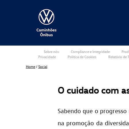
Sobre nós
Compliance e Integridade
Prod
Privacidade
Política de Cookies
Relatório de T
Home
/
Social
O cuidado com as
Sabendo que o progresso 
na promoção da diversida