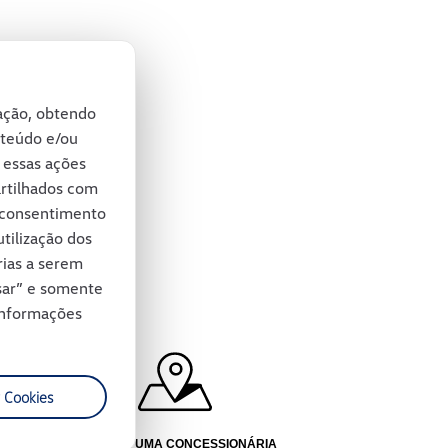
gação, obtendo
nteúdo e/ou
e essas ações
artilhados com
u consentimento
tilização dos
rias a serem
usar” e somente
 informações
 Cookies
LOCALIZE UMA CONCESSIONÁRIA