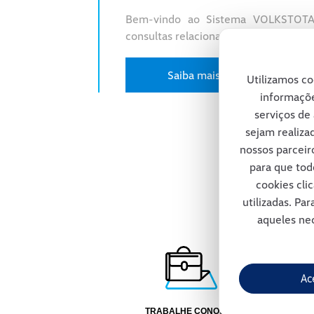
Bem-vindo ao Sistema VOLKSTOTAL
consultas relacionadas ao seu contra
Saiba mais
Utilizamos co
informaçõe
serviços de 
sejam realiza
nossos parceir
para que tod
cookies cli
utilizadas. Pa
aqueles nec
Ac
TRABALHE CONOSCO