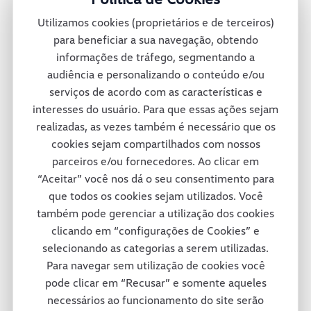
montadora oferece mais de 30 diferentes
Utilizamos cookies (proprietários e de terceiros)
veículos no México e conta também com
para beneficiar a sua navegação, obtendo
informações de tráfego, segmentando a
uma rede de concessionárias para dar
audiência e personalizando o conteúdo e/ou
suporte total a seus clientes pelas ruas e
serviços de acordo com as características e
interesses do usuário. Para que essas ações sejam
estradas mexicanas.
realizadas, as vezes também é necessário que os
cookies sejam compartilhados com nossos
parceiros e/ou fornecedores. Ao clicar em
Consórcio Modular
“Aceitar” você nos dá o seu consentimento para
que todos os cookies sejam utilizados. Você
também pode gerenciar a utilização dos cookies
A fábrica da Volkswagen Caminhões e
clicando em “configurações de Cookies” e
selecionando as categorias a serem utilizadas.
Ônibus em Resende adotou um projeto
Para navegar sem utilização de cookies você
inovador em termos de tecnologia e de
pode clicar em “Recusar” e somente aqueles
necessários ao funcionamento do site serão
respeito ao colaborador e ao meio-