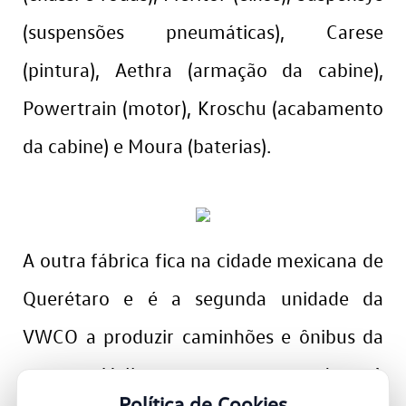
(suspensões pneumáticas), Carese
(pintura), Aethra (armação da cabine),
Powertrain (motor), Kroschu (acabamento
da cabine) e Moura (baterias).
A outra fábrica fica na cidade mexicana de
Querétaro e é a segunda unidade da
VWCO a produzir caminhões e ônibus da
marca Volkswagen no mundo. A
Política de Cookies