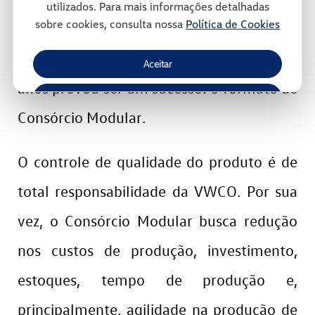
utilizados. Para mais informações detalhadas
sobre cookies, consulta nossa
Política de Cookies
ambiente. Trata-se de um modelo
inovador de gestão e que, ao longo dos
Aceitar
anos provou ser um sucesso: o formato de
Recusar
Consórcio Modular.
Gerenciar Cookies
O controle de qualidade do produto é de
total responsabilidade da VWCO. Por sua
vez, o Consórcio Modular busca redução
nos custos de produção, investimento,
estoques, tempo de produção e,
principalmente, agilidade na produção de