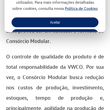
utilizados. Para mais informações detalhadas
sobre cookies, consulta nossa
Política de Cookies
ambiente. Trata-se de um modelo
inovador de gestão e que, ao longo dos
Aceitar
anos provou ser um sucesso: o formato de
Recusar
Consórcio Modular.
Gerenciar Cookies
O controle de qualidade do produto é de
total responsabilidade da VWCO. Por sua
vez, o Consórcio Modular busca redução
nos custos de produção, investimento,
estoques, tempo de produção e,
principalmente, agilidade na produção de