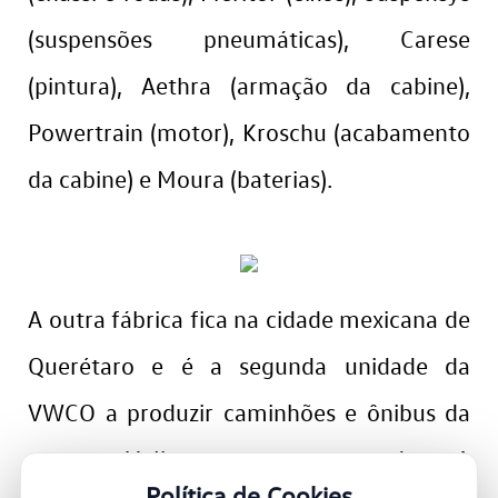
(suspensões pneumáticas), Carese
(pintura), Aethra (armação da cabine),
Powertrain (motor), Kroschu (acabamento
da cabine) e Moura (baterias).
A outra fábrica fica na cidade mexicana de
Querétaro e é a segunda unidade da
VWCO a produzir caminhões e ônibus da
marca Volkswagen no mundo. A
Política de Cookies