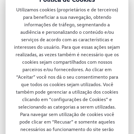
montadora oferece mais de 30 diferentes
Utilizamos cookies (proprietários e de terceiros)
veículos no México e conta também com
para beneficiar a sua navegação, obtendo
informações de tráfego, segmentando a
uma rede de concessionárias para dar
audiência e personalizando o conteúdo e/ou
suporte total a seus clientes pelas ruas e
serviços de acordo com as características e
interesses do usuário. Para que essas ações sejam
estradas mexicanas.
realizadas, as vezes também é necessário que os
cookies sejam compartilhados com nossos
parceiros e/ou fornecedores. Ao clicar em
Consórcio Modular
“Aceitar” você nos dá o seu consentimento para
que todos os cookies sejam utilizados. Você
também pode gerenciar a utilização dos cookies
A fábrica da Volkswagen Caminhões e
clicando em “configurações de Cookies” e
selecionando as categorias a serem utilizadas.
Ônibus em Resende adotou um projeto
Para navegar sem utilização de cookies você
inovador em termos de tecnologia e de
pode clicar em “Recusar” e somente aqueles
necessários ao funcionamento do site serão
respeito ao colaborador e ao meio-