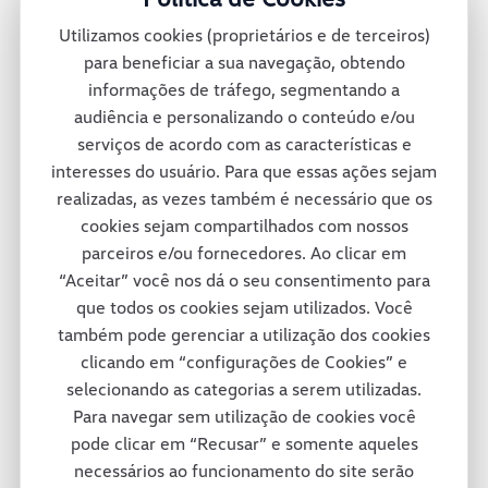
montadora oferece mais de 30 diferentes
Utilizamos cookies (proprietários e de terceiros)
veículos no México e conta também com
para beneficiar a sua navegação, obtendo
informações de tráfego, segmentando a
uma rede de concessionárias para dar
audiência e personalizando o conteúdo e/ou
suporte total a seus clientes pelas ruas e
serviços de acordo com as características e
interesses do usuário. Para que essas ações sejam
estradas mexicanas.
realizadas, as vezes também é necessário que os
cookies sejam compartilhados com nossos
parceiros e/ou fornecedores. Ao clicar em
Consórcio Modular
“Aceitar” você nos dá o seu consentimento para
que todos os cookies sejam utilizados. Você
também pode gerenciar a utilização dos cookies
A fábrica da Volkswagen Caminhões e
clicando em “configurações de Cookies” e
selecionando as categorias a serem utilizadas.
Ônibus em Resende adotou um projeto
Para navegar sem utilização de cookies você
inovador em termos de tecnologia e de
pode clicar em “Recusar” e somente aqueles
necessários ao funcionamento do site serão
respeito ao colaborador e ao meio-