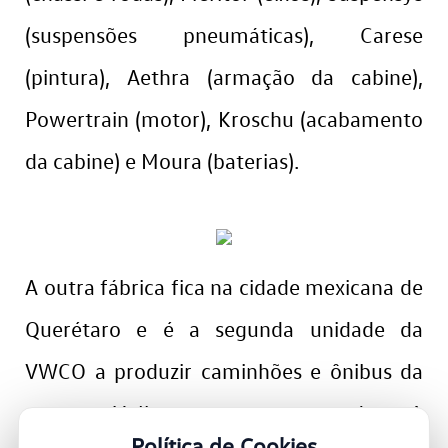
(suspensões pneumáticas), Carese
(pintura), Aethra (armação da cabine),
Powertrain (motor), Kroschu (acabamento
da cabine) e Moura (baterias).
A outra fábrica fica na cidade mexicana de
Querétaro e é a segunda unidade da
VWCO a produzir caminhões e ônibus da
marca Volkswagen no mundo. A
Política de Cookies