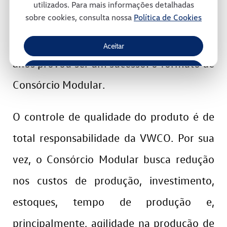
utilizados. Para mais informações detalhadas
sobre cookies, consulta nossa
Política de Cookies
ambiente. Trata-se de um modelo
inovador de gestão e que, ao longo dos
Aceitar
anos provou ser um sucesso: o formato de
Recusar
Consórcio Modular.
Gerenciar Cookies
O controle de qualidade do produto é de
total responsabilidade da VWCO. Por sua
vez, o Consórcio Modular busca redução
nos custos de produção, investimento,
estoques, tempo de produção e,
principalmente, agilidade na produção de