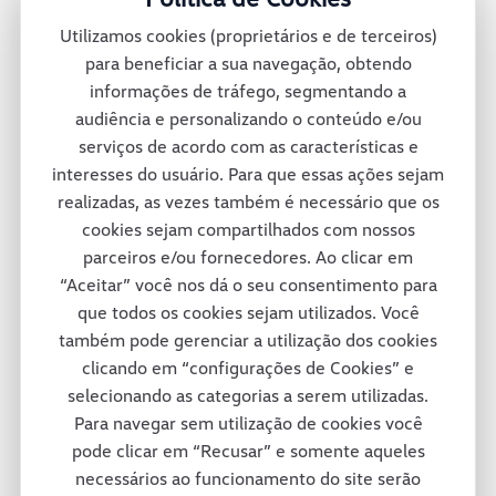
montadora oferece mais de 30 diferentes
Utilizamos cookies (proprietários e de terceiros)
veículos no México e conta também com
para beneficiar a sua navegação, obtendo
informações de tráfego, segmentando a
uma rede de concessionárias para dar
audiência e personalizando o conteúdo e/ou
suporte total a seus clientes pelas ruas e
serviços de acordo com as características e
interesses do usuário. Para que essas ações sejam
estradas mexicanas.
realizadas, as vezes também é necessário que os
cookies sejam compartilhados com nossos
parceiros e/ou fornecedores. Ao clicar em
Consórcio Modular
“Aceitar” você nos dá o seu consentimento para
que todos os cookies sejam utilizados. Você
também pode gerenciar a utilização dos cookies
A fábrica da Volkswagen Caminhões e
clicando em “configurações de Cookies” e
selecionando as categorias a serem utilizadas.
Ônibus em Resende adotou um projeto
Para navegar sem utilização de cookies você
inovador em termos de tecnologia e de
pode clicar em “Recusar” e somente aqueles
necessários ao funcionamento do site serão
respeito ao colaborador e ao meio-