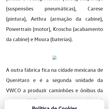
(suspensões pneumáticas), Carese
(pintura), Aethra (armação da cabine),
Powertrain (motor), Kroschu (acabamento
da cabine) e Moura (baterias).
A outra fábrica fica na cidade mexicana de
Querétaro e é a segunda unidade da
VWCO a produzir caminhões e ônibus da
marca Volkswagen no mundo. A
Política de Cookies