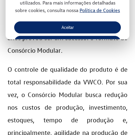
utilizados. Para mais informações detalhadas
sobre cookies, consulta nossa
Política de Cookies
ambiente. Trata-se de um modelo
inovador de gestão e que, ao longo dos
Aceitar
anos provou ser um sucesso: o formato de
Recusar
Consórcio Modular.
Gerenciar Cookies
O controle de qualidade do produto é de
total responsabilidade da VWCO. Por sua
vez, o Consórcio Modular busca redução
nos custos de produção, investimento,
estoques, tempo de produção e,
principalmente, agilidade na produção de