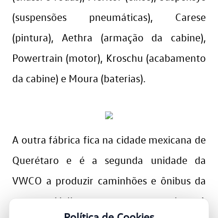
(suspensões pneumáticas), Carese
(pintura), Aethra (armação da cabine),
Powertrain (motor), Kroschu (acabamento
da cabine) e Moura (baterias).
A outra fábrica fica na cidade mexicana de
Querétaro e é a segunda unidade da
VWCO a produzir caminhões e ônibus da
marca Volkswagen no mundo. A
Política de Cookies