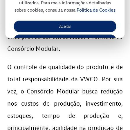
utilizados. Para mais informações detalhadas
sobre cookies, consulta nossa
Política de Cookies
ambiente. Trata-se de um modelo
inovador de gestão e que, ao longo dos
Aceitar
anos provou ser um sucesso: o formato de
Recusar
Consórcio Modular.
Gerenciar Cookies
O controle de qualidade do produto é de
total responsabilidade da VWCO. Por sua
vez, o Consórcio Modular busca redução
nos custos de produção, investimento,
estoques, tempo de produção e,
principalmente, agilidade na produção de