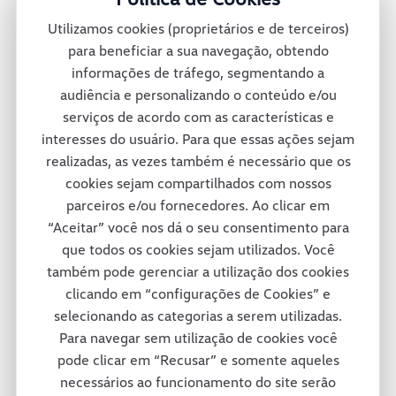
montadora oferece mais de 30 diferentes
Utilizamos cookies (proprietários e de terceiros)
veículos no México e conta também com
para beneficiar a sua navegação, obtendo
informações de tráfego, segmentando a
uma rede de concessionárias para dar
audiência e personalizando o conteúdo e/ou
suporte total a seus clientes pelas ruas e
serviços de acordo com as características e
interesses do usuário. Para que essas ações sejam
estradas mexicanas.
realizadas, as vezes também é necessário que os
cookies sejam compartilhados com nossos
parceiros e/ou fornecedores. Ao clicar em
Consórcio Modular
“Aceitar” você nos dá o seu consentimento para
que todos os cookies sejam utilizados. Você
também pode gerenciar a utilização dos cookies
A fábrica da Volkswagen Caminhões e
clicando em “configurações de Cookies” e
selecionando as categorias a serem utilizadas.
Ônibus em Resende adotou um projeto
Para navegar sem utilização de cookies você
inovador em termos de tecnologia e de
pode clicar em “Recusar” e somente aqueles
necessários ao funcionamento do site serão
respeito ao colaborador e ao meio-