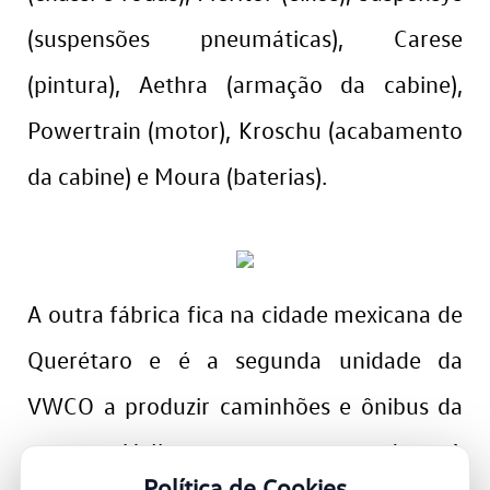
(suspensões pneumáticas), Carese
(pintura), Aethra (armação da cabine),
Powertrain (motor), Kroschu (acabamento
da cabine) e Moura (baterias).
A outra fábrica fica na cidade mexicana de
Querétaro e é a segunda unidade da
VWCO a produzir caminhões e ônibus da
marca Volkswagen no mundo. A
Política de Cookies