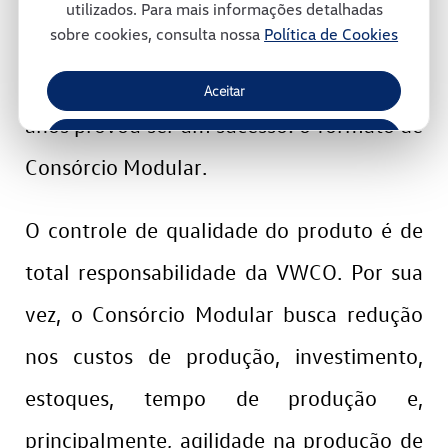
utilizados. Para mais informações detalhadas
sobre cookies, consulta nossa
Política de Cookies
ambiente. Trata-se de um modelo
inovador de gestão e que, ao longo dos
Aceitar
anos provou ser um sucesso: o formato de
Recusar
Consórcio Modular.
Gerenciar Cookies
O controle de qualidade do produto é de
total responsabilidade da VWCO. Por sua
vez, o Consórcio Modular busca redução
nos custos de produção, investimento,
estoques, tempo de produção e,
principalmente, agilidade na produção de