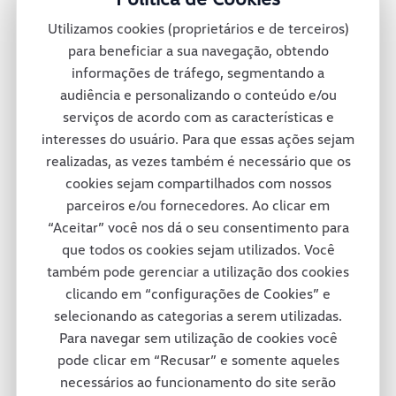
montadora oferece mais de 30 diferentes
Utilizamos cookies (proprietários e de terceiros)
veículos no México e conta também com
para beneficiar a sua navegação, obtendo
informações de tráfego, segmentando a
uma rede de concessionárias para dar
audiência e personalizando o conteúdo e/ou
suporte total a seus clientes pelas ruas e
serviços de acordo com as características e
interesses do usuário. Para que essas ações sejam
estradas mexicanas.
realizadas, as vezes também é necessário que os
cookies sejam compartilhados com nossos
parceiros e/ou fornecedores. Ao clicar em
Consórcio Modular
“Aceitar” você nos dá o seu consentimento para
que todos os cookies sejam utilizados. Você
também pode gerenciar a utilização dos cookies
A fábrica da Volkswagen Caminhões e
clicando em “configurações de Cookies” e
selecionando as categorias a serem utilizadas.
Ônibus em Resende adotou um projeto
Para navegar sem utilização de cookies você
inovador em termos de tecnologia e de
pode clicar em “Recusar” e somente aqueles
necessários ao funcionamento do site serão
respeito ao colaborador e ao meio-